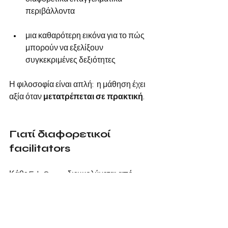
περιβάλλοντα 
μια καθαρότερη εικόνα για το πώς 
μπορούν να εξελίξουν 
συγκεκριμένες δεξιότητες 
Η φιλοσοφία είναι απλή:  η μάθηση έχει 
αξία όταν
μετατρέπεται σε πρακτική
.
Γιατί διαφορετικοί 
facilitators
Κάθε EduCamp διευκολύνεται από 
facilitators με
εξειδικευμένη εμπειρία 
στο εκάστοτε θέμα
.
Αυτό επιτρέπει: