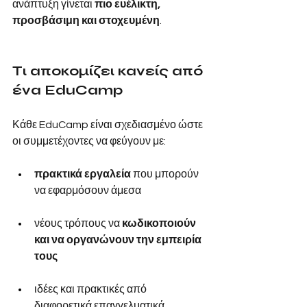
ανάπτυξη γίνεται
πιο ευέλικτη, 
προσβάσιμη και στοχευμένη
.
Τι αποκομίζει κανείς από 
ένα EduCamp
Κάθε EduCamp είναι σχεδιασμένο ώστε 
οι συμμετέχοντες να φεύγουν με:
πρακτικά εργαλεία
 που μπορούν 
να εφαρμόσουν άμεσα 
νέους τρόπους να 
κωδικοποιούν 
και να οργανώνουν την εμπειρία 
τους
ιδέες και πρακτικές από 
διαφορετικά επαγγελματικά 