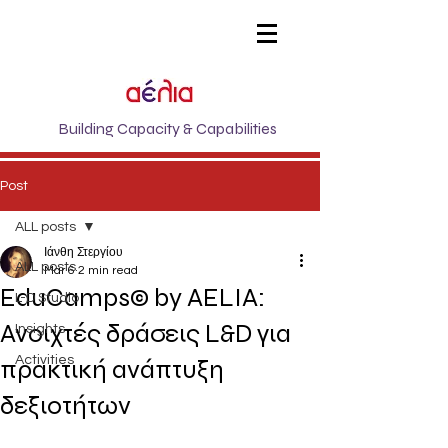
Building Capacity & Capabilities
Post
ALL posts
Ιάνθη Στεργίου
ALL posts
Mar 6
2 min read
EduCamps© by AELIA:
L-D Studio
Ανοιχτές δράσεις L&D για
Insights
Activities
πρακτική ανάπτυξη
δεξιοτήτων