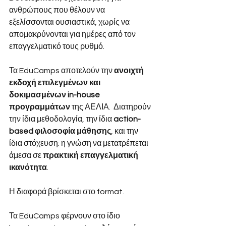
ανθρώπους που θέλουν να 
εξελίσσονται ουσιαστικά, χωρίς να 
απομακρύνονται για ημέρες από τον 
επαγγελματικό τους ρυθμό.
Τα EduCamps αποτελούν την
ανοιχτή 
εκδοχή επιλεγμένων και 
δοκιμασμένων in-house 
προγραμμάτων 
της ΑΕΛΙΑ.  Διατηρούν 
την ίδια μεθοδολογία, την ίδια
action-
based φιλοσοφία μάθησης
, και την 
ίδια στόχευση: η γνώση να μετατρέπεται 
άμεσα σε
πρακτική επαγγελματική 
ικανότητα
.
Η διαφορά βρίσκεται στο format.
Τα EduCamps φέρνουν στο ίδιο 