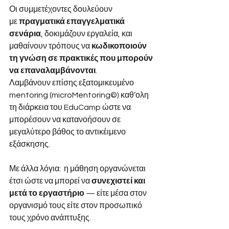
Οι συμμετέχοντες δουλεύουν 
με
πραγματικά επαγγελματικά 
σενάρια
, δοκιμάζουν εργαλεία, και 
μαθαίνουν τρόπους να
κωδικοποιούν 
τη γνώση σε πρακτικές που μπορούν 
να επαναλαμβάνονται
. 
Λαμβάνουν επίσης εξατομικευμένο 
mentoring (microMentoring©) καθ’ολη 
τη διάρκεια του EduCamp ώστε να 
μπορέσουν να κατανοήσουν σε 
μεγαλύτερο βάθος το αντικέιμενο 
εξάσκησης.
Με άλλα λόγια:  η μάθηση οργανώνεται 
έτσι ώστε να μπορεί να
συνεχιστεί και 
μετά το εργαστήριο
— είτε μέσα στον 
οργανισμό τους είτε στον προσωπικό 
τους χρόνο ανάπτυξης.